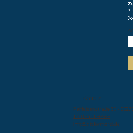
Z
2 
Jo
An
Kontakt
Raiffeisenstraße 30 - 8527
Tel. 08441 86588
info@dieformerei.de