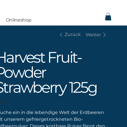
Onlineshop
Zurück
Weiter
Harvest Fruit-
Powder
Strawberry 125g
s
,90 €
uche ein in die lebendige Welt der Erdbeeren
t unserem gefriergetrockneten Bio-
dbeerpulver. Dieses kostbare Pulver fängt den