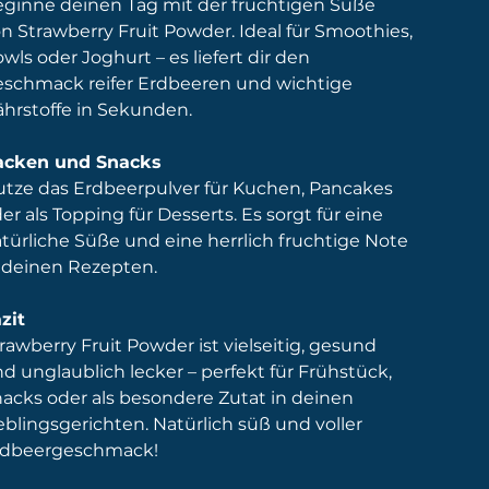
ginne deinen Tag mit der fruchtigen Süße
n Strawberry Fruit Powder. Ideal für Smoothies,
wls oder Joghurt – es liefert dir den
schmack reifer Erdbeeren und wichtige
hrstoffe in Sekunden.
acken und Snacks
tze das Erdbeerpulver für Kuchen, Pancakes
er als Topping für Desserts. Es sorgt für eine
türliche Süße und eine herrlich fruchtige Note
 deinen Rezepten.
zit
rawberry Fruit Powder ist vielseitig, gesund
d unglaublich lecker – perfekt für Frühstück,
acks oder als besondere Zutat in deinen
eblingsgerichten. Natürlich süß und voller
rdbeergeschmack!