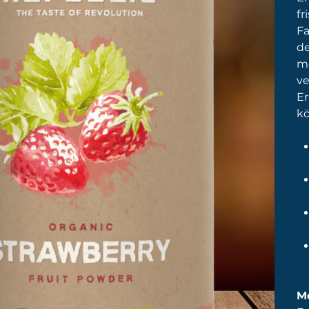
fr
Fa
de
mo
ve
Er
kö
Mo