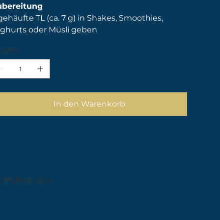
ubereitung
gehäufte TL (ca. 7 g) in Shakes, Smoothies,
ghurts oder Müsli geben
zahl
In den Warenkorb
6 Pfaffenhofen