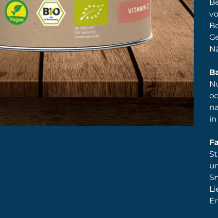
Be
vo
Bo
Ge
Nä
B
Nu
od
na
in
Fa
St
un
Sn
Li
E