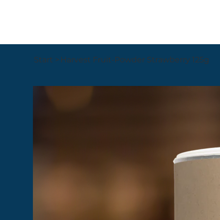
Start
>
Harvest Fruit-Powder Strawberry 125g