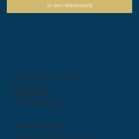
In den Warenkorb
Kontakt
Raiffeisenstraße 30 - 85276
Pfaffenhofen
Tel. 08441 86588
info@dieformerei.de
Impressum
-
Datenschutz
© 2025 DIE FORMEREI PFAFFENHOFEN