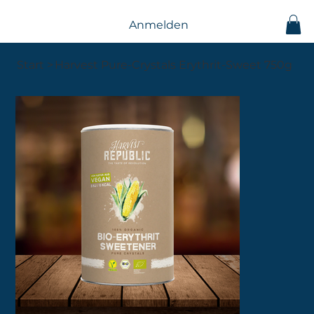
Anmelden
Start
>
Harvest Pure-Crystals Erythrit-Sweet 750g