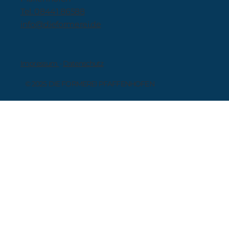
Tel. 08441 86588
info@dieformerei.de
Impressum
-
Datenschutz
© 2025 DIE FORMEREI PFAFFENHOFEN