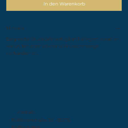
In den Warenkorb
Hinweis:
Begrenzte Stückzahl verfügbar! Rufe gern vorab an,
wir prüfen dann ob deine Wunschmenge
vorhanden ist.
Kontakt
Raiffeisenstraße 30 - 85276
Pfaffenhofen