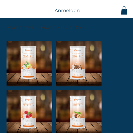
Anmelden
Start
>
myline Eiweiß 400 g Dose