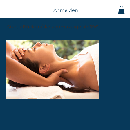
Anmelden
Start
>
Rücken/Nackenmassage ab 39€