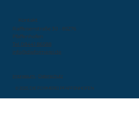
Kontakt
Raiffeisenstraße 30 - 85276
Pfaffenhofen
Tel. 08441 86588
info@dieformerei.de
Impressum
-
Datenschutz
© 2025 DIE FORMEREI PFAFFENHOFEN